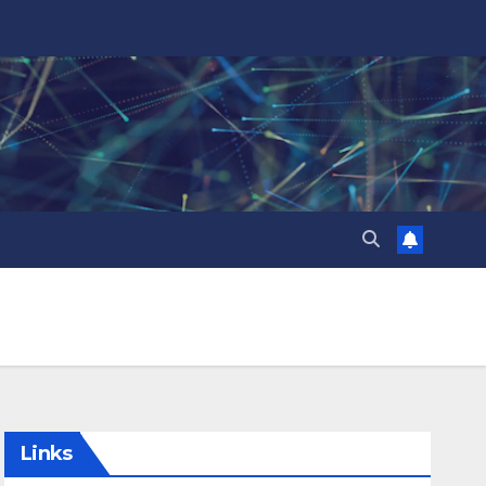
Links