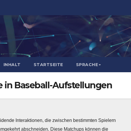
INHALT
STARTSEITE
SPRACHE
e in Baseball-Aufstellungen
idende Interaktionen, die zwischen bestimmten Spielern
d umgekehrt abschneiden. Diese Matchups können die