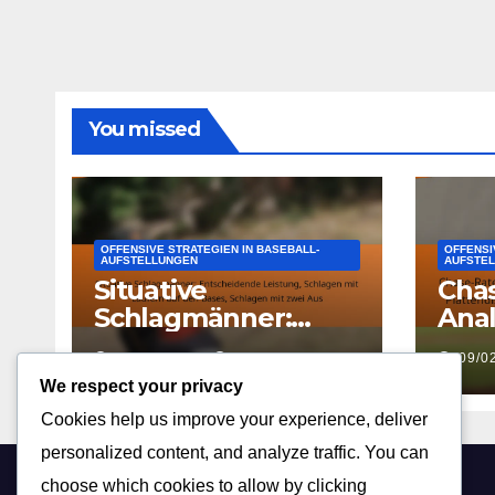
pagi
You missed
OFFENSIVE STRATEGIEN IN BASEBALL-
OFFENSI
AUFSTELLUNGEN
AUFSTE
Situative
Cha
Schlagmänner:
Anal
Entscheidende
Ent
11/02/2026
MAX DONOVAN
09/0
Leistung, Schlagen
Plat
We respect your privacy
mit Läufern auf den
Bewu
Cookies help us improve your experience, deliver
Bases, Schlagen mit
Stri
zwei Aus
personalized content, and analyze traffic. You can
choose which cookies to allow by clicking