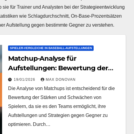
sie für Trainer und Analysten bei der Strategieentwicklung
atistiken wie Schlagdurchschnitt, On-Base-Prozentsätzen
 einer Aufstellung gegen bestimmte Gegner zu verstehen.
SPIELER-VERGLEICHE IN BASEBALL-AUFSTELLUNGEN
Matchup-Analyse für
Aufstellungen: Bewertung der
Stärken, Schwächen und
19/01/2026
MAX DONOVAN
situativen Leistungen der Spieler
Die Analyse von Matchups ist entscheidend für die
Bewertung der Stärken und Schwächen von
Spielern, da sie es den Teams ermöglicht, ihre
Aufstellungen und Strategien gegen Gegner zu
optimieren. Durch…