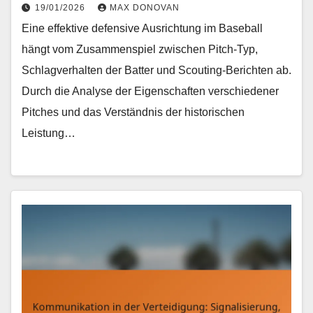
19/01/2026
MAX DONOVAN
Eine effektive defensive Ausrichtung im Baseball
hängt vom Zusammenspiel zwischen Pitch-Typ,
Schlagverhalten der Batter und Scouting-Berichten ab.
Durch die Analyse der Eigenschaften verschiedener
Pitches und das Verständnis der historischen
Leistung…