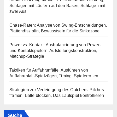
Schlagen mit Läufern auf den Bases, Schlagen mit
zwei Aus
Chase-Raten: Analyse von Swing-Entscheidungen,
Plattendisziplin, Bewusstsein für die Strikezone
Power vs. Kontakt: Ausbalancierung von Power-
und Kontaktspielern, Aufstellungskonstruktion,
Matchup-Strategie
Taktiken für Auffahrunfälle: Ausführen von
Auffahrunfall-Spielzügen, Timing, Spielerrollen
Strategien zur Verteidigung des Catchers: Pitches
framen, Bälle blocken, Das Laufspiel kontrollieren
Suche