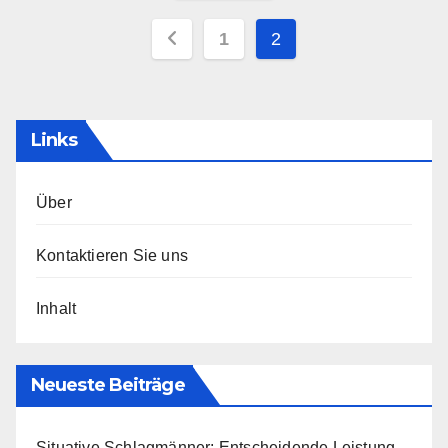
Posts
1
2
pagination
Links
Über
Kontaktieren Sie uns
Inhalt
Neueste Beiträge
Situative Schlagmänner: Entscheidende Leistung,