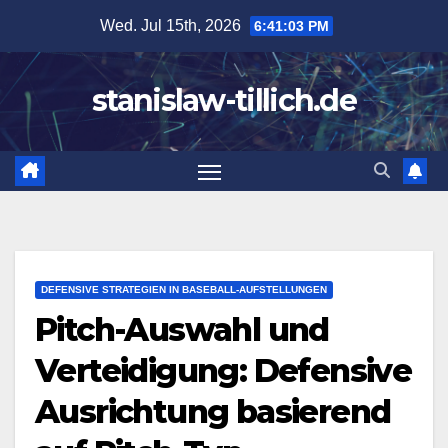
Skip
Wed. Jul 15th, 2026
6:41:05 PM
to
content
stanislaw-tillich.de
DEFENSIVE STRATEGIEN IN BASEBALL-AUFSTELLUNGEN
Pitch-Auswahl und
Verteidigung: Defensive
Ausrichtung basierend