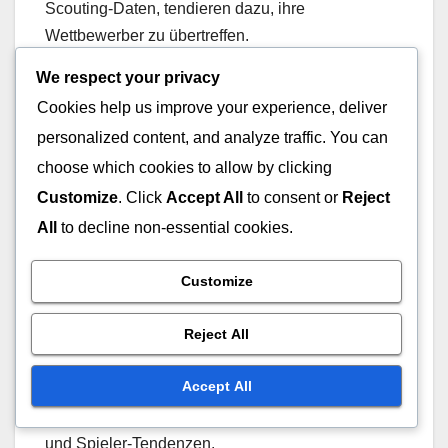
Scouting-Daten, tendieren dazu, ihre
Wettbewerber zu übertreffen.
We respect your privacy
Werkzeuge und
Cookies help us improve your experience, deliver
Technologien zur
personalized content, and analyze traffic. You can
Erstellung und Nutzung
choose which cookies to allow by clicking
von Scouting-Berichten
Customize
. Click
Accept All
to consent or
Reject
All
to decline non-essential cookies.
Moderne Teams nutzen verschiedene Werkzeuge
und Technologien, um Scouting-Berichte effektiv
Customize
zu erstellen und zu nutzen. Softwareplattformen,
Reject All
die Spielerstatistiken und Leistungsdaten
aggregieren, sind entscheidend für die Erstellung
Accept All
umfassender Berichte. Diese Plattformen bieten
oft Funktionen zur Visualisierung von Datentrends
und Spieler-Tendenzen.