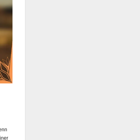
wenn
iner