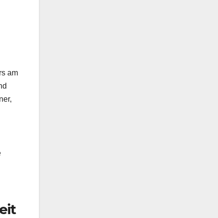
rs am
nd
ner,
e
eit