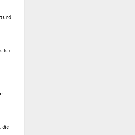
t und
r
elfen,
ie
, die