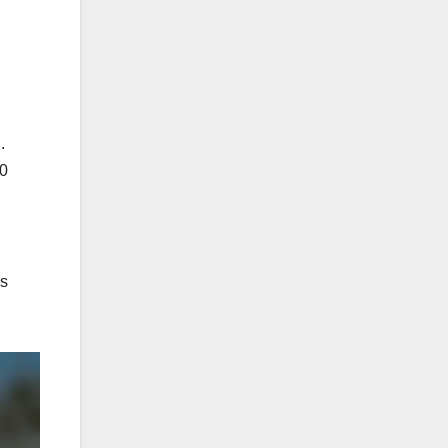
.
30
es