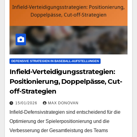
DEFENSIVE STRATEGIEN IN BASEBALL-AUFSTELLUNGEN
Infield-Verteidigungsstrategien:
Positionierung, Doppelpässe, Cut-
off-Strategien
15/01/2026
MAX DONOVAN
Infield-Defensivstrategien sind entscheidend für die
Optimierung der Spielerpositionierung und die
Verbesserung der Gesamtleistung des Teams