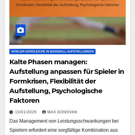
SPIELER-VERGLEICHE IN BASEBALL-AUFSTELLUNGEN
Kalte Phasen managen:
Aufstellung anpassen für Spieler in
Formkrisen, Flexibilität der
Aufstellung, Psychologische
Faktoren
13/01/2026
MAX DONOVAN
Das Management von Leistungsschwankungen bei
Spielern erfordert eine sorgfältige Kombination aus