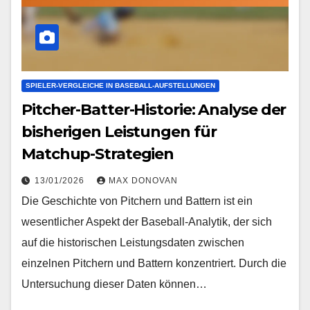
SPIELER-VERGLEICHE IN BASEBALL-AUFSTELLUNGEN
Pitcher-Batter-Historie: Analyse der
bisherigen Leistungen für
Matchup-Strategien
13/01/2026
MAX DONOVAN
Die Geschichte von Pitchern und Battern ist ein
wesentlicher Aspekt der Baseball-Analytik, der sich
auf die historischen Leistungsdaten zwischen
einzelnen Pitchern und Battern konzentriert. Durch die
Untersuchung dieser Daten können…