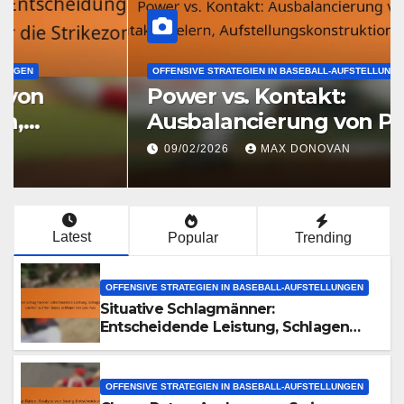
OFFENSIVE STRATEGIEN IN BASEBALL-AUFSTELLUNGEN
Situative Schlagmänner:
Entscheidende Leistung,
Schlagen mit Läufern auf den
11/02/2026
MAX DONOVAN
Bases, Schlagen mit zwei Aus
Latest
Popular
Trending
OFFENSIVE STRATEGIEN IN BASEBALL-AUFSTELLUNGEN
Situative Schlagmänner:
Entscheidende Leistung, Schlagen
mit Läufern auf den Bases, Schlagen
mit zwei Aus
OFFENSIVE STRATEGIEN IN BASEBALL-AUFSTELLUNGEN